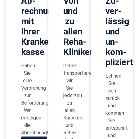
Ab­
Von
Zu­
rechnung
und
ver­
mit
zu
lässig
Ihrer
allen
und
Kranken­
Reha-
un­
kasse
Kliniken
kom­
pliziert
Haben
Gerne
Sie
transportieren
Lehnen
eine
wir
Sie
Verordnung
Sie
sich
zur
jederzeit
zurück
Beförderung?
zu
und
Wir
allen
kommen
erledigen
Kurorten
Sie
die
und
entspannt
Abrechnung!
Reha-
und