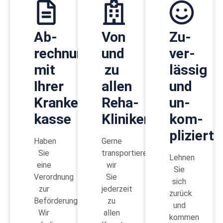
Ab­
Von
Zu­
rechnung
und
ver­
mit
zu
lässig
Ihrer
allen
und
Kranken­
Reha-
un­
kasse
Kliniken
kom­
pliziert
Haben
Gerne
Sie
transportieren
Lehnen
eine
wir
Sie
Verordnung
Sie
sich
zur
jederzeit
zurück
Beförderung?
zu
und
Wir
allen
kommen