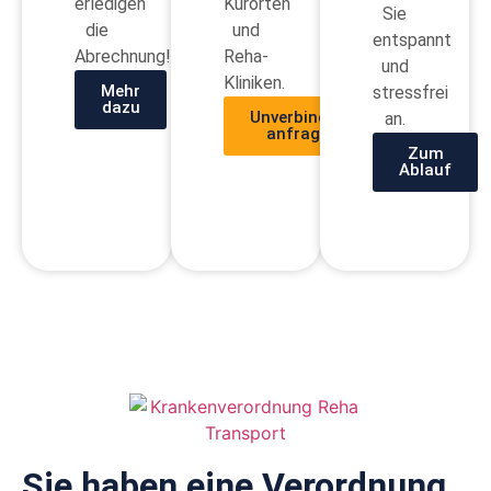
erledigen
Kurorten
Sie
die
und
entspannt
Abrechnung!
Reha-
und
Kliniken.
Mehr
stressfrei
dazu
Unverbindlich
an.
anfragen
Zum
Ablauf
Sie haben eine Verordnung