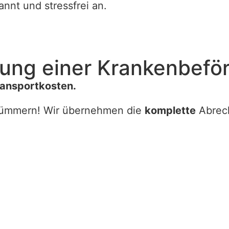
nt und stressfrei an.
ung einer Kranken­befö
ransportkosten.
ümmern! Wir übernehmen die
komplette
Abrech