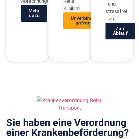
Abrechnung!
Reha-
und
Kliniken.
Mehr
stressfrei
dazu
Unverbindlich
an.
anfragen
Zum
Ablauf
Sie haben eine Verordnung
einer Kranken­beförderung?