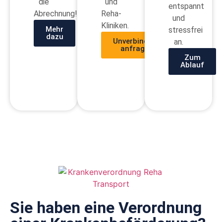
die
und
entspannt
Abrechnung!
Reha-
und
Kliniken.
Mehr
stressfrei
dazu
Unverbindlich
an.
anfragen
Zum
Ablauf
Sie haben eine Verordnung