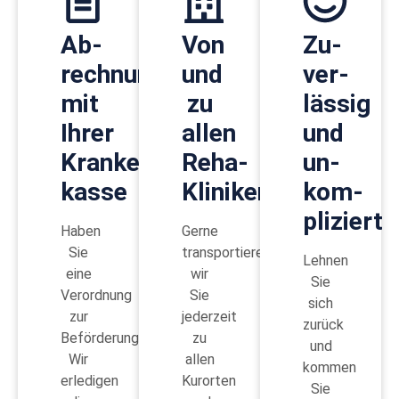
Ab­
Von
Zu­
rechnung
und
ver­
mit
zu
lässig
Ihrer
allen
und
Kranken­
Reha-
un­
kasse
Kliniken
kom­
pliziert
Haben
Gerne
Sie
transportieren
Lehnen
eine
wir
Sie
Verordnung
Sie
sich
zur
jederzeit
zurück
Beförderung?
zu
und
Wir
allen
kommen
erledigen
Kurorten
Sie