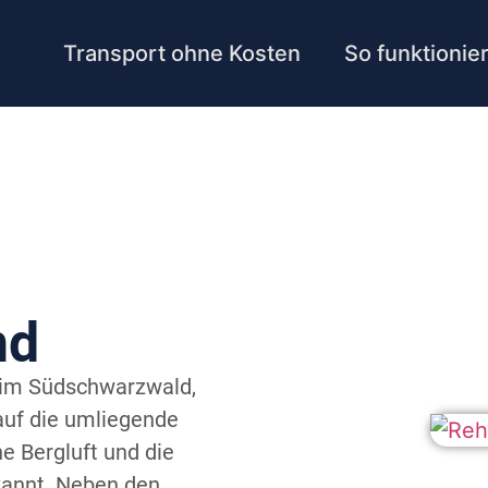
Transport ohne Kosten
So funktionier
nd
 im Südschwarzwald,
auf die umliegende
he Bergluft und die
kannt. Neben den