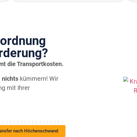
rordnung
örderung?
mt die Transportkosten.
m
nichts
kümmern! Wir
g mit Ihrer
ansfer nach Höchenschwand