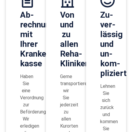
Ab­
Von
Zu­
rechnung
und
ver­
mit
zu
lässig
Ihrer
allen
und
Kranken­
Reha-
un­
kasse
Kliniken
kom­
pliziert
Haben
Gerne
Sie
transportieren
Lehnen
eine
wir
Sie
Verordnung
Sie
sich
zur
jederzeit
zurück
Beförderung?
zu
und
Wir
allen
kommen
erledigen
Kurorten
Sie