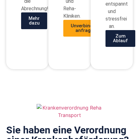
die
und
entspannt
Abrechnung!
Reha-
und
Kliniken.
Mehr
stressfrei
dazu
Unverbindlich
an.
anfragen
Zum
Ablauf
Sie haben eine Verordnung