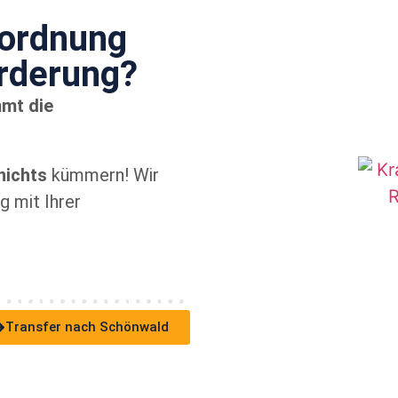
rordnung
örderung?
mmt die
nichts
kümmern! Wir
 mit Ihrer
Transfer nach Schönwald