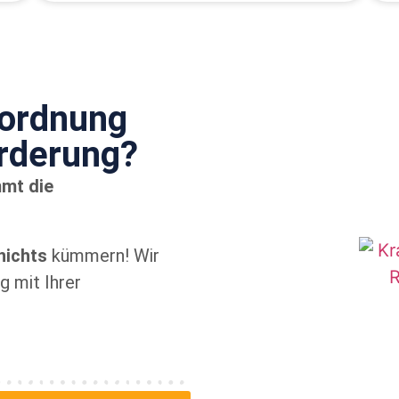
rordnung
örderung?
mmt die
nichts
kümmern! Wir
 mit Ihrer