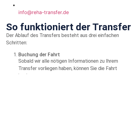
info@reha-transfer.de
So funktioniert der Transfer
Der Ablauf des Transfers besteht aus drei einfachen
Schritten:
Buchung der Fahrt
Sobald wir alle nötigen Informationen zu Ihrem
Transfer vorliegen haben, können Sie die Fahrt
buchen.
Durchführung der Fahrt
Sie werden zur vereinbarten Zeit abgeholt und zu
Ihrem Zielort gebracht.
Abrechnung mit Ihrer Krankenkasse
Sollten Sie über eine
Verordnung einer
Krankenbeförderung
verfügen, rechnen wir die Fahrt
mit Ihrer Krankenkasse ab.